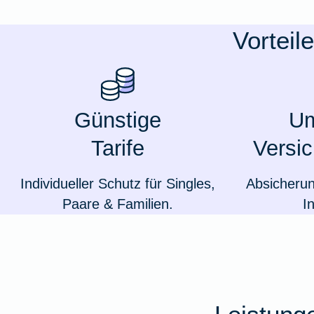
Ausstellungsversicherung
Vorteil
Valorenversicherung
Oldtimersammlungsversicherung
Günstige
Um
Tarife
Versi
Zur Produktübersicht
Individueller Schutz für Singles,
Absicheru
Paare & Familien.
I