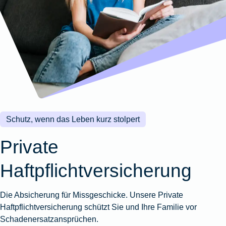
Wohnungsschutzbrief
Kunstversicherung
Montageversicherung
Zur
Zur
Zur
Gruppenunfall für
Gewässerschadenhaftpflicht
Reisehaftpflichtversicherung
Zur
Produktübersicht
Produktübersicht
Produktübersicht
Betriebe
Ausstellungsversicherung
Zur
Produktübersicht
Zur
Produktübersicht
Reiserücktrittsversicherung
Zur
Produktübersicht
Gruppenunfall für
Valorenversicherung
Produktübersicht
Vereine
Zur
Oldtimersammlungsversicherung
Produktübersicht
Zur
Produktübersicht
Schutz, wenn das Leben kurz stolpert
Zur
Produktübersicht
Private
Haftpflichtversicherung
Die Absicherung für Missgeschicke. Unsere Private
Haftpflichtversicherung schützt Sie und Ihre Familie vor
Schadenersatzansprüchen.