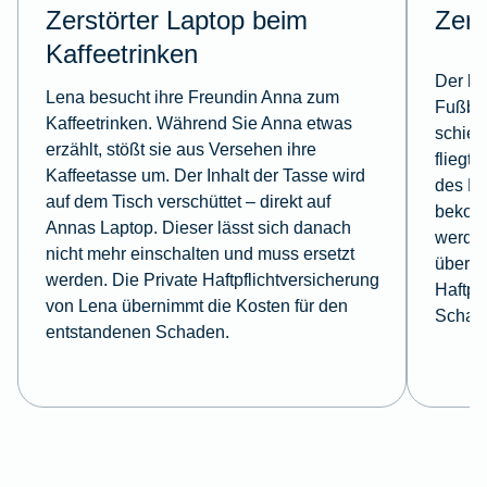
Zerstörter Laptop beim
Zerb
Kaffeetrinken
Der kl
Lena besucht ihre Freundin Anna zum
Fußbal
Kaffeetrinken. Während Sie Anna etwas
schieß
erzählt, stößt sie aus Versehen ihre
fliegt 
Kaffeetasse um. Der Inhalt der Tasse wird
des Na
auf dem Tisch verschüttet – direkt auf
bekomm
Annas Laptop. Dieser lässt sich danach
werden
nicht mehr einschalten und muss ersetzt
überni
werden. Die Private Haftpflichtversicherung
Haftpf
von Lena übernimmt die Kosten für den
Schad
entstandenen Schaden.