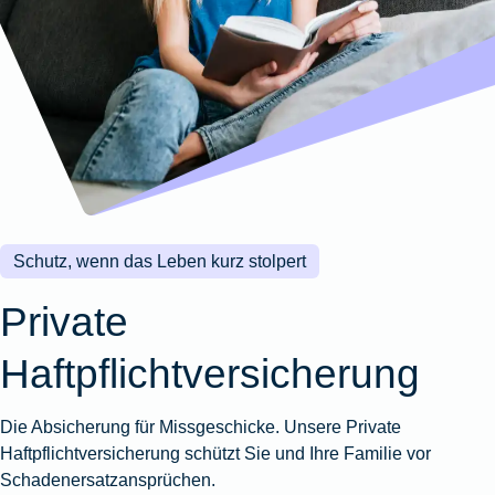
Wohnungsschutzbrief
Kunstversicherung
Montageversicherung
Zur
Zur
Zur
Gruppenunfall für
Gewässerschadenhaftpflicht
Reisehaftpflichtversicherung
Zur
Produktübersicht
Produktübersicht
Produktübersicht
Betriebe
Ausstellungsversicherung
Zur
Produktübersicht
Zur
Produktübersicht
Reiserücktrittsversicherung
Zur
Produktübersicht
Gruppenunfall für
Valorenversicherung
Produktübersicht
Vereine
Zur
Oldtimersammlungsversicherung
Produktübersicht
Zur
Produktübersicht
Schutz, wenn das Leben kurz stolpert
Zur
Produktübersicht
Private
Haftpflichtversicherung
Die Absicherung für Missgeschicke. Unsere Private
Haftpflichtversicherung schützt Sie und Ihre Familie vor
Schadenersatzansprüchen.