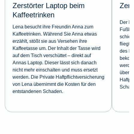
Zerstörter Laptop beim
Zerb
Kaffeetrinken
Der kl
Lena besucht ihre Freundin Anna zum
Fußbal
Kaffeetrinken. Während Sie Anna etwas
schieß
erzählt, stößt sie aus Versehen ihre
fliegt 
Kaffeetasse um. Der Inhalt der Tasse wird
des Na
auf dem Tisch verschüttet – direkt auf
bekomm
Annas Laptop. Dieser lässt sich danach
werden
nicht mehr einschalten und muss ersetzt
überni
werden. Die Private Haftpflichtversicherung
Haftpf
von Lena übernimmt die Kosten für den
Schad
entstandenen Schaden.