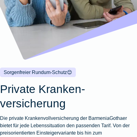
Wohnungsschutzbrief
Kunstversicherung
Montageversicherung
Zur
Zur
Zur
Gruppenunfall für
Gewässerschadenhaftpflicht
Reisehaftpflichtversicherung
Zur
Produktübersicht
Produktübersicht
Produktübersicht
Betriebe
Ausstellungsversicherung
Zur
Produktübersicht
Zur
Produktübersicht
Reiserücktrittsversicherung
Zur
Produktübersicht
Gruppenunfall für
Valorenversicherung
Produktübersicht
Vereine
Zur
Oldtimersammlungsversicherung
Produktübersicht
Zur
Produktübersicht
Sorgenfreier Rundum-Schutz
😊
Zur
Produktübersicht
Private Kranken­
versicherung
Die private Krankenvollversicherung der BarmeniaGothaer
bietet für jede Lebenssituation den passenden Tarif. Von der
preisorientierten Einsteigervariante bis hin zum