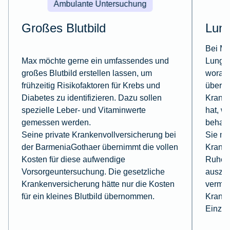
Ambulante Untersuchung
Großes Blutbild
Lun
Bei Mi
Max möchte gerne ein umfassendes und
Lungen
großes Blutbild erstellen lassen, um
worauf
frühzeitig Risikofaktoren für Krebs und
überwi
Diabetes zu identifizieren. Dazu sollen
Kranke
spezielle Leber- und Vitaminwerte
hat, wi
gemessen werden.
behand
Seine private Krankenvollversicherung bei
Sie mu
der BarmeniaGothaer übernimmt die vollen
Kranke
Kosten für diese aufwendige
Ruhe, 
Vorsorgeuntersuchung. Die gesetzliche
auszuk
Krankenversicherung hätte nur die Kosten
vermei
für ein kleines Blutbild übernommen.
Kranke
Einzel