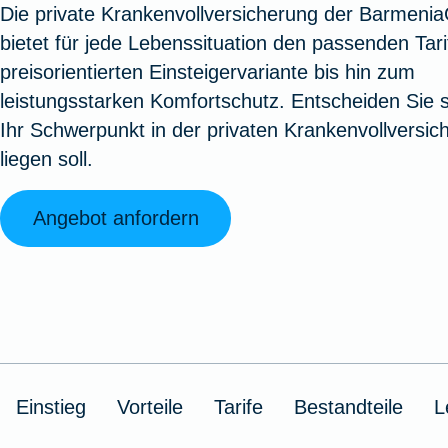
Die private Krankenvollversicherung der Barmeni
Oldtimerversicherung
Augenzusatzversicherung
Zur Serviceübersicht
Rundum-
Jagd- un
Sterbeg
bietet für jede Lebenssituation den passenden Tari
Vermögensschadenversicherung
Sportwaf
Inhalt
Zur P
preisorientierten Einsteigervariante bis hin zum
Fahrradversicherung
Pflegemonatsgeld
Haus- un
Altersv
leistungsstarken Komfortschutz. Entscheiden Sie s
Cyber-Versicherung
Wohnungs
Jäger-Sch
Warent
Ihr Schwerpunkt in der privaten Krankenvollversic
Zur Produktübersicht
Zur Produktübersicht
Zur Pr
liegen soll.
Zur Produktübersicht
Zur Pro
Zur Pro
Zur 
Angebot anfordern
Spezialversicherungen
Filmversicherung
Einstieg
Vorteile
Tarife
Bestandteile
L
Kunstversicherung