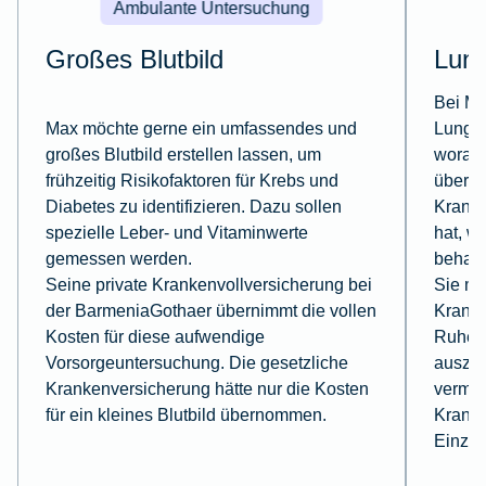
Ambulante Untersuchung
Großes Blutbild
Lun
Bei Mi
Max möchte gerne ein umfassendes und
Lungen
großes Blutbild erstellen lassen, um
worauf
frühzeitig Risikofaktoren für Krebs und
überwi
Diabetes zu identifizieren. Dazu sollen
Kranke
spezielle Leber- und Vitaminwerte
hat, wi
gemessen werden.
behand
Seine private Krankenvollversicherung bei
Sie mu
der BarmeniaGothaer übernimmt die vollen
Kranke
Kosten für diese aufwendige
Ruhe, 
Vorsorgeuntersuchung. Die gesetzliche
auszuk
Krankenversicherung hätte nur die Kosten
vermei
für ein kleines Blutbild übernommen.
Kranke
Einzel