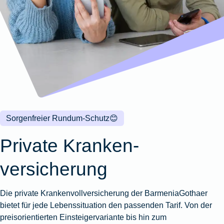
Wohnungsschutzbrief
Kunstversicherung
Montageversicherung
Zur
Zur
Zur
Gruppenunfall für
Gewässerschadenhaftpflicht
Reisehaftpflichtversicherung
Zur
Produktübersicht
Produktübersicht
Produktübersicht
Betriebe
Ausstellungsversicherung
Zur
Produktübersicht
Zur
Produktübersicht
Reiserücktrittsversicherung
Zur
Produktübersicht
Gruppenunfall für
Valorenversicherung
Produktübersicht
Vereine
Zur
Oldtimersammlungsversicherung
Produktübersicht
Zur
Produktübersicht
Sorgenfreier Rundum-Schutz
😊
Zur
Produktübersicht
Private Kranken­
versicherung
Die private Krankenvollversicherung der BarmeniaGothaer
bietet für jede Lebenssituation den passenden Tarif. Von der
preisorientierten Einsteigervariante bis hin zum