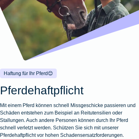
Wohnungsschutzbrief
Kunstversicherung
Montageversicherung
Zur
Zur
Zur
Gruppenunfall für
Gewässerschadenhaftpflicht
Reisehaftpflichtversicherung
Zur
Produktübersicht
Produktübersicht
Produktübersicht
Betriebe
Ausstellungsversicherung
Zur
Produktübersicht
Zur
Produktübersicht
Reiserücktrittsversicherung
Zur
Produktübersicht
Gruppenunfall für
Valorenversicherung
Produktübersicht
Vereine
Zur
Oldtimersammlungsversicherung
Produktübersicht
Zur
Produktübersicht
Haftung für Ihr Pferd
😊
Zur
Produktübersicht
Pferdehaftpflicht
Mit einem Pferd können schnell Missgeschicke passieren und
Schäden entstehen zum Beispiel an Reitutensilien oder
Stallungen. Auch andere Personen können durch Ihr Pferd
schnell verletzt werden. Schützen Sie sich mit unserer
Pferdehaftpflicht vor hohen Schadensersatzforderungen.