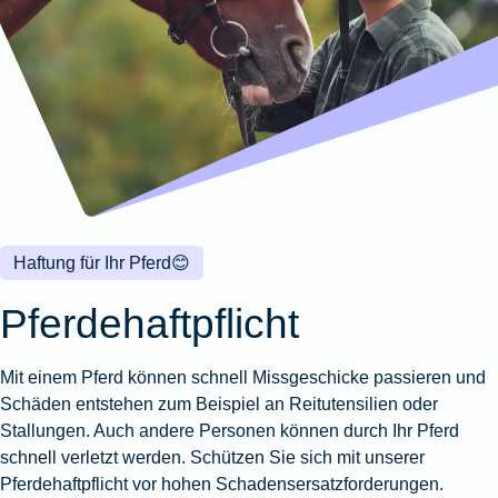
Wohnungsschutzbrief
Kunstversicherung
Montageversicherung
Zur
Zur
Zur
Gruppenunfall für
Gewässerschadenhaftpflicht
Reisehaftpflichtversicherung
Zur
Produktübersicht
Produktübersicht
Produktübersicht
Betriebe
Ausstellungsversicherung
Zur
Produktübersicht
Zur
Produktübersicht
Reiserücktrittsversicherung
Zur
Produktübersicht
Gruppenunfall für
Valorenversicherung
Produktübersicht
Vereine
Zur
Oldtimersammlungsversicherung
Produktübersicht
Zur
Produktübersicht
Haftung für Ihr Pferd
😊
Zur
Produktübersicht
Pferdehaftpflicht
Mit einem Pferd können schnell Missgeschicke passieren und
Schäden entstehen zum Beispiel an Reitutensilien oder
Stallungen. Auch andere Personen können durch Ihr Pferd
schnell verletzt werden. Schützen Sie sich mit unserer
Pferdehaftpflicht vor hohen Schadensersatzforderungen.