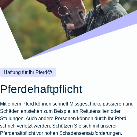
Wohnungsschutzbrief
Kunstversicherung
Montageversicherung
Zur
Zur
Zur
Gruppenunfall für
Gewässerschadenhaftpflicht
Reisehaftpflichtversicherung
Zur
Produktübersicht
Produktübersicht
Produktübersicht
Betriebe
Ausstellungsversicherung
Zur
Produktübersicht
Zur
Produktübersicht
Reiserücktrittsversicherung
Zur
Produktübersicht
Gruppenunfall für
Valorenversicherung
Produktübersicht
Vereine
Zur
Oldtimersammlungsversicherung
Produktübersicht
Zur
Produktübersicht
Haftung für Ihr Pferd
😊
Zur
Produktübersicht
Pferdehaftpflicht
Mit einem Pferd können schnell Missgeschicke passieren und
Schäden entstehen zum Beispiel an Reitutensilien oder
Stallungen. Auch andere Personen können durch Ihr Pferd
schnell verletzt werden. Schützen Sie sich mit unserer
Pferdehaftpflicht vor hohen Schadensersatzforderungen.