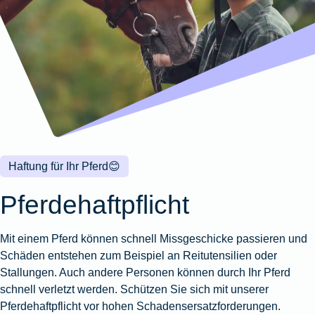
Wohnungsschutzbrief
Kunstversicherung
Montageversicherung
Zur
Zur
Zur
Gruppenunfall für
Gewässerschadenhaftpflicht
Reisehaftpflichtversicherung
Zur
Produktübersicht
Produktübersicht
Produktübersicht
Betriebe
Ausstellungsversicherung
Zur
Produktübersicht
Zur
Produktübersicht
Reiserücktrittsversicherung
Zur
Produktübersicht
Gruppenunfall für
Valorenversicherung
Produktübersicht
Vereine
Zur
Oldtimersammlungsversicherung
Produktübersicht
Zur
Produktübersicht
Haftung für Ihr Pferd
😊
Zur
Produktübersicht
Pferdehaftpflicht
Mit einem Pferd können schnell Missgeschicke passieren und
Schäden entstehen zum Beispiel an Reitutensilien oder
Stallungen. Auch andere Personen können durch Ihr Pferd
schnell verletzt werden. Schützen Sie sich mit unserer
Pferdehaftpflicht vor hohen Schadensersatzforderungen.