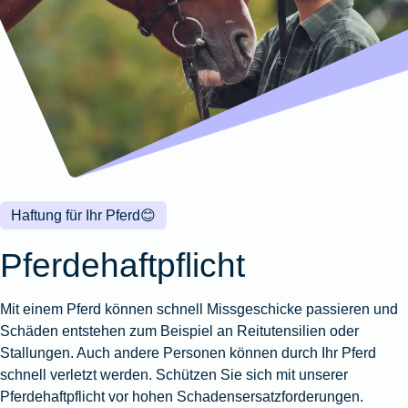
Wohnungsschutzbrief
Kunstversicherung
Montageversicherung
Zur
Zur
Zur
Gruppenunfall für
Gewässerschadenhaftpflicht
Reisehaftpflichtversicherung
Zur
Produktübersicht
Produktübersicht
Produktübersicht
Betriebe
Ausstellungsversicherung
Zur
Produktübersicht
Zur
Produktübersicht
Reiserücktrittsversicherung
Zur
Produktübersicht
Gruppenunfall für
Valorenversicherung
Produktübersicht
Vereine
Zur
Oldtimersammlungsversicherung
Produktübersicht
Zur
Produktübersicht
Haftung für Ihr Pferd
😊
Zur
Produktübersicht
Pferdehaftpflicht
Mit einem Pferd können schnell Missgeschicke passieren und
Schäden entstehen zum Beispiel an Reitutensilien oder
Stallungen. Auch andere Personen können durch Ihr Pferd
schnell verletzt werden. Schützen Sie sich mit unserer
Pferdehaftpflicht vor hohen Schadensersatzforderungen.