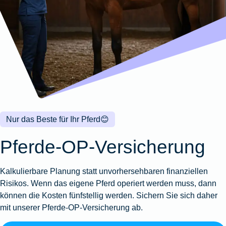
Wohnungsschutzbrief
Kunstversicherung
Montageversicherung
Zur
Zur
Zur
Gruppenunfall für
Gewässerschadenhaftpflicht
Reisehaftpflichtversicherung
Zur
Produktübersicht
Produktübersicht
Produktübersicht
Betriebe
Ausstellungsversicherung
Zur
Produktübersicht
Zur
Produktübersicht
Reiserücktrittsversicherung
Zur
Produktübersicht
Gruppenunfall für
Valorenversicherung
Produktübersicht
Vereine
Zur
Oldtimersammlungsversicherung
Produktübersicht
Zur
Produktübersicht
Nur das Beste für Ihr Pferd
😊
Zur
Produktübersicht
Pferde-OP-Versicherung
Kalkulierbare Planung statt unvorhersehbaren finanziellen
Risikos. Wenn das eigene Pferd operiert werden muss, dann
können die Kosten fünfstellig werden. Sichern Sie sich daher
mit unserer Pferde-OP-Versicherung ab.