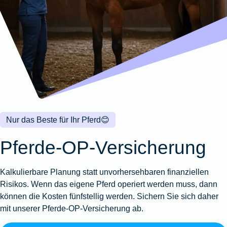
Wohnungsschutzbrief
Kunstversicherung
Montageversicherung
Zur
Zur
Zur
Gruppenunfall für
Gewässerschadenhaftpflicht
Reisehaftpflichtversicherung
Zur
Produktübersicht
Produktübersicht
Produktübersicht
Betriebe
Ausstellungsversicherung
Zur
Produktübersicht
Zur
Produktübersicht
Reiserücktrittsversicherung
Zur
Produktübersicht
Gruppenunfall für
Valorenversicherung
Produktübersicht
Vereine
Zur
Oldtimersammlungsversicherung
Produktübersicht
Zur
Produktübersicht
Nur das Beste für Ihr Pferd
😊
Zur
Produktübersicht
Pferde-OP-Versicherung
Kalkulierbare Planung statt unvorhersehbaren finanziellen
Risikos. Wenn das eigene Pferd operiert werden muss, dann
können die Kosten fünfstellig werden. Sichern Sie sich daher
mit unserer Pferde-OP-Versicherung ab.