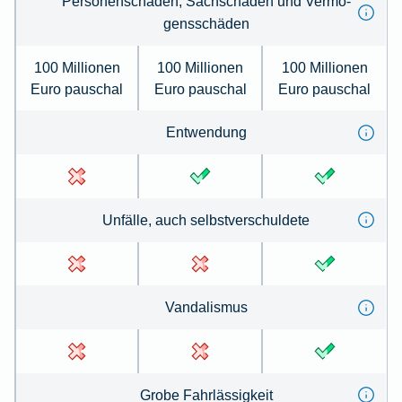
Per­so­nenschäden, Sachschäden und Ver­mö­
gens­schä­den
100 Millionen
100 Millionen
100 Millionen
Euro pauschal
Euro pauschal
Euro pauschal
Ent­wen­dung
Un­fälle, auch selbst­ver­schul­de­te
Van­dal­is­mus
Gro­be Fahr­lässig­keit