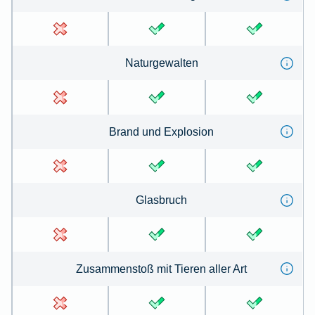
Na­tur­ge­wal­ten
Brand und Ex­plo­sion
Glas­bruch
Zu­sammen­stoß mit Tie­ren aller Art