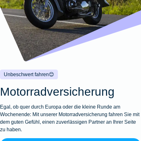
Wohnungsschutzbrief
Kunstversicherung
Montageversicherung
Zur
Zur
Zur
Gruppenunfall für
Gewässerschadenhaftpflicht
Reisehaftpflichtversicherung
Zur
Produktübersicht
Produktübersicht
Produktübersicht
Betriebe
Ausstellungsversicherung
Zur
Produktübersicht
Zur
Produktübersicht
Reiserücktrittsversicherung
Zur
Produktübersicht
Gruppenunfall für
Valorenversicherung
Produktübersicht
Vereine
Zur
Oldtimersammlungsversicherung
Produktübersicht
Zur
Produktübersicht
Unbeschwert fahren
😊
Zur
Produktübersicht
Motorradversicherung
Egal, ob quer durch Europa oder die kleine Runde am
Wochenende: Mit unserer Motorradversicherung fahren Sie mit
dem guten Gefühl, einen zuverlässigen Partner an Ihrer Seite
zu haben.