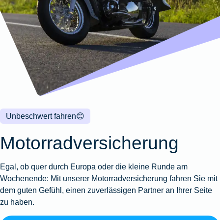
Wohnungsschutzbrief
Kunstversicherung
Montageversicherung
Zur
Zur
Zur
Gruppenunfall für
Gewässerschadenhaftpflicht
Reisehaftpflichtversicherung
Zur
Produktübersicht
Produktübersicht
Produktübersicht
Betriebe
Ausstellungsversicherung
Zur
Produktübersicht
Zur
Produktübersicht
Reiserücktrittsversicherung
Zur
Produktübersicht
Gruppenunfall für
Valorenversicherung
Produktübersicht
Vereine
Zur
Oldtimersammlungsversicherung
Produktübersicht
Zur
Produktübersicht
Unbeschwert fahren
😊
Zur
Produktübersicht
Motorradversicherung
Egal, ob quer durch Europa oder die kleine Runde am
Wochenende: Mit unserer Motorradversicherung fahren Sie mit
dem guten Gefühl, einen zuverlässigen Partner an Ihrer Seite
zu haben.