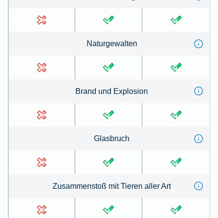
Na­tur­ge­wal­ten
Brand und Ex­plo­sion
Glas­bruch
Zu­sammen­stoß mit Tie­ren aller Art