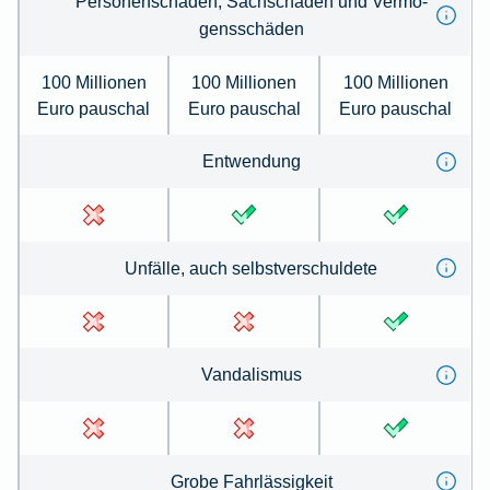
Per­so­nenschäden, Sachschäden und Ver­mö­
gens­schä­den
100 Millionen
100 Millionen
100 Millionen
Euro pauschal
Euro pauschal
Euro pauschal
Ent­wen­dung
Un­fälle, auch selbst­ver­schul­de­te
Van­dal­is­mus
Gro­be Fahr­lässig­keit