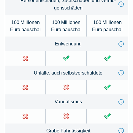
Per­so­nenschäden, Sachschäden und Ver­mö­
gens­schä­den
100 Millionen
100 Millionen
100 Millionen
Euro pauschal
Euro pauschal
Euro pauschal
Ent­wen­dung
Un­fälle, auch selbst­ver­schul­de­te
Van­dal­is­mus
Gro­be Fahr­lässig­keit