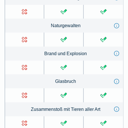
Na­tur­ge­wal­ten
Brand und Ex­plo­sion
Glas­bruch
Zu­sammen­stoß mit Tie­ren aller Art