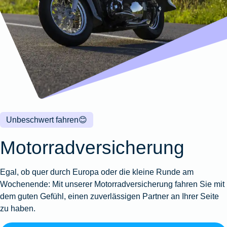
Wohnungsschutzbrief
Kunstversicherung
Montageversicherung
Zur
Zur
Zur
Gruppenunfall für
Gewässerschadenhaftpflicht
Reisehaftpflichtversicherung
Zur
Produktübersicht
Produktübersicht
Produktübersicht
Betriebe
Ausstellungsversicherung
Zur
Produktübersicht
Zur
Produktübersicht
Reiserücktrittsversicherung
Zur
Produktübersicht
Gruppenunfall für
Valorenversicherung
Produktübersicht
Vereine
Zur
Oldtimersammlungsversicherung
Produktübersicht
Zur
Produktübersicht
Unbeschwert fahren
😊
Zur
Produktübersicht
Motorradversicherung
Egal, ob quer durch Europa oder die kleine Runde am
Wochenende: Mit unserer Motorradversicherung fahren Sie mit
dem guten Gefühl, einen zuverlässigen Partner an Ihrer Seite
zu haben.