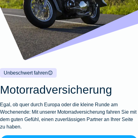
Wohnungsschutzbrief
Kunstversicherung
Montageversicherung
Zur
Zur
Zur
Gruppenunfall für
Gewässerschadenhaftpflicht
Reisehaftpflichtversicherung
Zur
Produktübersicht
Produktübersicht
Produktübersicht
Betriebe
Ausstellungsversicherung
Zur
Produktübersicht
Zur
Produktübersicht
Reiserücktrittsversicherung
Zur
Produktübersicht
Gruppenunfall für
Valorenversicherung
Produktübersicht
Vereine
Zur
Oldtimersammlungsversicherung
Produktübersicht
Zur
Produktübersicht
Unbeschwert fahren
😊
Zur
Produktübersicht
Motorradversicherung
Egal, ob quer durch Europa oder die kleine Runde am
Wochenende: Mit unserer Motorradversicherung fahren Sie mit
dem guten Gefühl, einen zuverlässigen Partner an Ihrer Seite
zu haben.