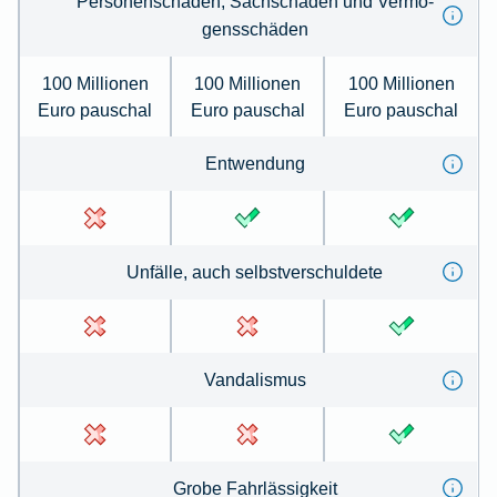
Per­so­nenschäden, Sachschäden und Ver­mö­
gens­schä­den
100 Millionen
100 Millionen
100 Millionen
Euro pauschal
Euro pauschal
Euro pauschal
Ent­wen­dung
Un­fälle, auch selbst­ver­schul­de­te
Van­dal­is­mus
Gro­be Fahr­lässig­keit