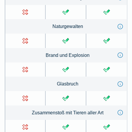
Na­tur­ge­wal­ten
Brand und Ex­plo­sion
Glas­bruch
Zu­sammen­stoß mit Tie­ren aller Art