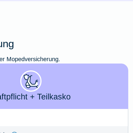
ung
erer Mopedversicherung.
ft­­pflicht + Teil­kasko