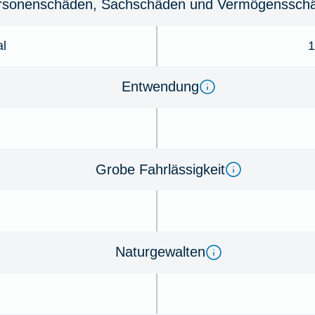
r­so­nenschäden, Sachschäden und Ver­mögens­schä
al
1
Ent­wen­dung
Gro­be Fahr­lässig­keit
Na­tur­ge­wal­ten