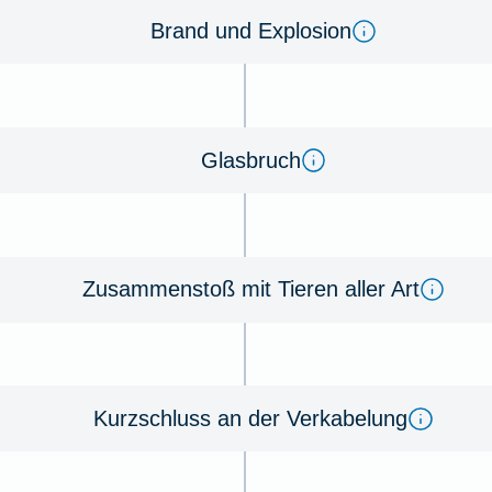
Brand und Ex­plo­sion
Glas­bruch
Zu­sammen­stoß mit Tie­ren aller Art
Kurz­schluss an der Ver­kabe­lung