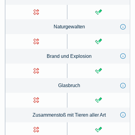
Na­tur­ge­wal­ten
Brand und Ex­plo­sion
Glas­bruch
Zu­sammen­stoß mit Tie­ren aller Art