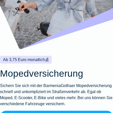
Wohnungsschutzbrief
Kunstversicherung
Montageversicherung
Zur
Zur
Zur
Gruppenunfall für
Gewässerschadenhaftpflicht
Reisehaftpflichtversicherung
Zur
Produktübersicht
Produktübersicht
Produktübersicht
Betriebe
Ausstellungsversicherung
Zur
Produktübersicht
Zur
Produktübersicht
Reiserücktrittsversicherung
Zur
Produktübersicht
Gruppenunfall für
Valorenversicherung
Produktübersicht
Vereine
Zur
Oldtimersammlungsversicherung
Produktübersicht
Zur
Produktübersicht
Ab 3,75 Euro monatlich
💰
Zur
Produktübersicht
Mopedversicherung
Sichern Sie sich mit der Barmenia­Gothaer Mopedversicherung
schnell und unkompliziert im Straßenverkehr ab. Egal ob
Moped, E-Scooter, E-Bike und vieles mehr. Bei uns können Sie
verschiedene Fahrzeuge versichern.