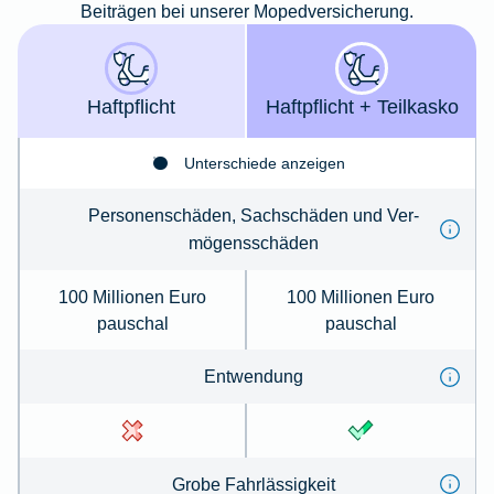
Beiträgen bei unserer Mopedversicherung.
Haft­pflicht
Haft­­pflicht + Teil­kasko
Unterschiede anzeigen
Per­so­nenschäden, Sachschäden und Ver­
mögens­schä­den
100 Millionen Euro
100 Millionen Euro
pauschal
pauschal
Ent­wen­dung
Gro­be Fahr­lässig­keit