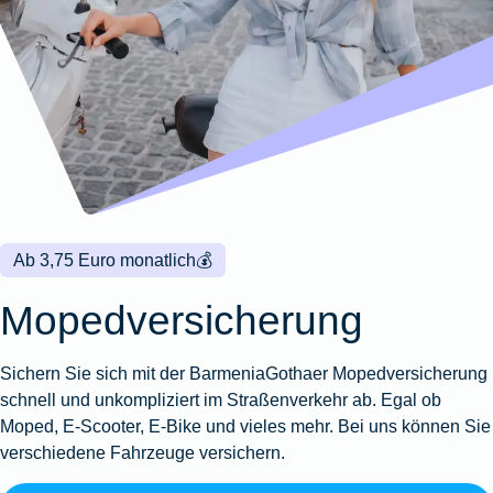
Wohnungsschutzbrief
Kunstversicherung
Montageversicherung
Zur
Zur
Zur
Gruppenunfall für
Gewässerschadenhaftpflicht
Reisehaftpflichtversicherung
Zur
Produktübersicht
Produktübersicht
Produktübersicht
Betriebe
Ausstellungsversicherung
Zur
Produktübersicht
Zur
Produktübersicht
Reiserücktrittsversicherung
Zur
Produktübersicht
Gruppenunfall für
Valorenversicherung
Produktübersicht
Vereine
Zur
Oldtimersammlungsversicherung
Produktübersicht
Zur
Produktübersicht
Ab 3,75 Euro monatlich
💰
Zur
Produktübersicht
Mopedversicherung
Sichern Sie sich mit der Barmenia­Gothaer Mopedversicherung
schnell und unkompliziert im Straßenverkehr ab. Egal ob
Moped, E-Scooter, E-Bike und vieles mehr. Bei uns können Sie
verschiedene Fahrzeuge versichern.