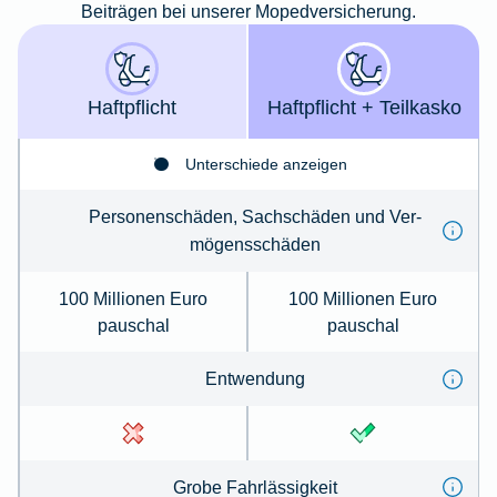
Beiträgen bei unserer Mopedversicherung.
Haft­pflicht
Haft­­pflicht + Teil­kasko
Unterschiede anzeigen
Per­so­nenschäden, Sachschäden und Ver­
mögens­schä­den
100 Millionen Euro
100 Millionen Euro
pauschal
pauschal
Ent­wen­dung
Gro­be Fahr­lässig­keit