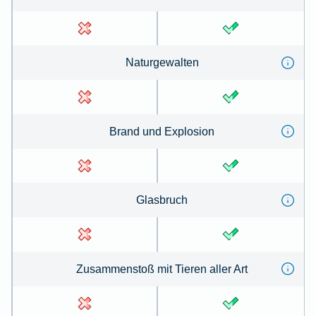
Na­tur­ge­wal­ten
Brand und Ex­plo­sion
Glas­bruch
Zu­sammen­stoß mit Tie­ren aller Art