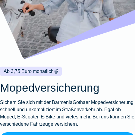
Wohnungsschutzbrief
Kunstversicherung
Montageversicherung
Zur
Zur
Zur
Gruppenunfall für
Gewässerschadenhaftpflicht
Reisehaftpflichtversicherung
Zur
Produktübersicht
Produktübersicht
Produktübersicht
Betriebe
Ausstellungsversicherung
Zur
Produktübersicht
Zur
Produktübersicht
Reiserücktrittsversicherung
Zur
Produktübersicht
Gruppenunfall für
Valorenversicherung
Produktübersicht
Vereine
Zur
Oldtimersammlungsversicherung
Produktübersicht
Zur
Produktübersicht
Ab 3,75 Euro monatlich
💰
Zur
Produktübersicht
Mopedversicherung
Sichern Sie sich mit der Barmenia­Gothaer Mopedversicherung
schnell und unkompliziert im Straßenverkehr ab. Egal ob
Moped, E-Scooter, E-Bike und vieles mehr. Bei uns können Sie
verschiedene Fahrzeuge versichern.