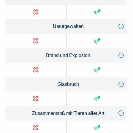
Na­tur­ge­wal­ten
Brand und Ex­plo­sion
Glas­bruch
Zu­sammen­stoß mit Tie­ren aller Art