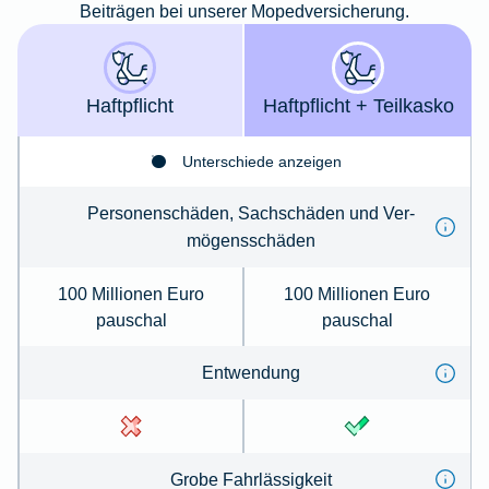
Beiträgen bei unserer Mopedversicherung.
Haft­pflicht
Haft­­pflicht + Teil­kasko
Unterschiede anzeigen
Per­so­nenschäden, Sachschäden und Ver­
mögens­schä­den
100 Millionen Euro
100 Millionen Euro
pauschal
pauschal
Ent­wen­dung
Gro­be Fahr­lässig­keit