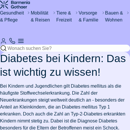
Haus &
Gesundheit
&
Katze
um's
Wohnen
Urlaub
Kind
Gesundheit
Mobilität
Tiere &
Vorsorge
Bauen &
& Pflege
& Reisen
Freizeit
& Familie
Wohnen
Automobil
Sicher
Rund um
Zahn- &
Magenschleimhautentzündung
Regeln
Katze
Fieber
Wasser im
&
Hund
durchs
den
Mundhygiene
zum
kastrieren
bei
Keller -
Fahrzeug
Leben
Haushalt
Resturlaub
Babys
was tun?
Mückenstiche
Rund um's
International
Sicheres
vermeiden
Lohnt
eVB-
Katzenschnupfen
Mein
Versicherungen
Rohrverstopfung
Pferd
Krankenhaus
& Ausland
Zuhause
Diabetes bei Kindern: Das
sich eine
Skiurlaub
Nummer
Hund
Erstickungsgefahr
für
Wespennest
Zahnzusatzversicherung?
planen
hat
bei
Azubis
entfernen
Stress
Ohrmilben
Waschmaschine
Hobbies
ist wichtig zu wissen!
Schokolade
Babys
Versicherungen
Einzelzimmer
Schadenfreiheitsklasse
Leben
bei
Fieber
ausgelaufen
Wertgegenstände
Pflege
&
gefressen
& Steuer
Zahnfleischentzündung
im
Reiseimpfungen
&
Katzen
beim
Versicherungen
Nachbarschaftsstreit
& Safes
Freizeit
Stressbewältigung
Bei Kindern und Jugendlichen gilt Diabetes mellitus als die
Krankenhaus
arbeiten
Pferd
Diabetes
für
Wo darf
Schlüssel
häufigste Stoffwechselerkrankung. Die Zahl der
in der
Wie
bei
Studierende
7
Pflegeantrag
Urlaub
man E-
Wurmkur
Drohnen
verloren
Wohngebäudeversicherung
Zur
Zur
Fitness
Burnout
Neuerkrankungen steigt weltweit deutlich an - besonders der
Schweiz
alt
Kindern
Gründe
Rooming-
mit
Scooter
bei
Zahnbehandlung
von der
Artikelübersicht
Artikelübersicht
Anteil an Kleinkindern, die an Diabetes mellitus Typ 1
werden
für
In
Kindern
fahren?
Katzen
beim
Versicherungen
Steuer
Pflegegrad
Bootsführerschein
Zur
erkranken. Doch auch die Zahl an Typ-2-Diabetes erkrankten
Hunde?
Zur
Zahnschmerzen
Auswandern
Pferd
Kindersicherheit
für
absetzen
Eisenmangel
Artikelübersicht
Kindern nimmt stetig zu. Dabei ist die Diagnose Diabetes
Artikelübersicht
in die
im
Paare
Zusatzversicherung
Autoschutzbrief
Leukose
Zur
besonders für die Eltern der Betroffenen meist ein Schock.
Ehrenamt
Zur