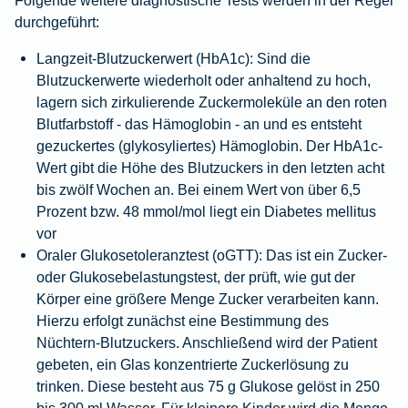
Folgende weitere diagnostische Tests werden in der Regel
durchgeführt:
Langzeit-Blutzuckerwert (HbA1c):
Sind die
Blutzuckerwerte wiederholt oder anhaltend zu hoch,
lagern sich zirkulierende Zuckermoleküle an den roten
Blutfarbstoff - das Hämoglobin - an und es entsteht
gezuckertes (glykosyliertes) Hämoglobin. Der HbA1c-
Wert gibt die Höhe des Blutzuckers in den letzten acht
bis zwölf Wochen an. Bei einem Wert von über 6,5
Prozent bzw. 48 mmol/mol liegt ein Diabetes mellitus
vor
Oraler Glukosetoleranztest (oGTT):
Das ist ein Zucker-
oder Glukosebelastungstest, der prüft, wie gut der
Körper eine größere Menge Zucker verarbeiten kann.
Hierzu erfolgt zunächst eine Bestimmung des
Nüchtern-Blutzuckers. Anschließend wird der Patient
gebeten, ein Glas konzentrierte Zuckerlösung zu
trinken. Diese besteht aus 75 g Glukose gelöst in 250