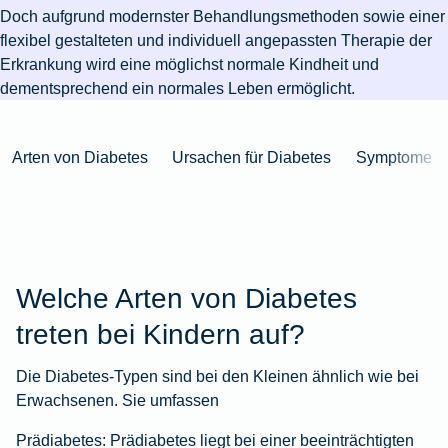
Niederlande
Kastration
Herbst
Wurzelbehandlung
für's
bei
Pferdesprache
Versicherungsschutz
Artikelübersicht
Doch aufgrund modernster Behandlungsmethoden sowie einer
Gesunde
Artikelübersicht
beim
Krankenhaus
Katzen
Versicherungen
bei
flexibel gestalteten und individuell angepassten Therapie der
Ernährung
Zur
Hund
Jagd
KFZ-
Versicherungen
für
Modernisierung
Erkrankung wird eine möglichst normale Kindheit und
Kieferorthopädie
Insektenschutz
Artikelübersicht
Versicherung
für
Familien
dementsprechend ein normales Leben ermöglicht.
für's
Zur
Zur
Workout
im
Fieber
Hausboot
Kinder
Pferd
Artikelübersicht
Artikelübersicht
Zur
im
Zur
Ausland
beim
mieten
Versicherungen
Artikelübersicht
Homeoffice
Artikelübersicht
Hund
Arten von Diabetes
Ursachen für Diabetes
Symptome
für
Zur
Unfall
Senioren
Zur
Zur
Artikelübersicht
mit
Zur
Tierarzt-
Artikelübersicht
Artikelübersicht
Pferd
Artikelübersicht
Notdienst
im
Zur
Gelände
Artikelübersicht
Welche Arten von Diabetes
Zur
Artikelübersicht
Zur
treten bei Kindern auf?
Artikelübersicht
Die Diabetes-Typen sind bei den Kleinen ähnlich wie bei
Erwachsenen. Sie umfassen
Prädiabetes:
Prädiabetes liegt bei einer beeinträchtigten