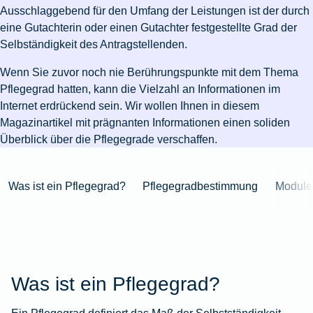
Niederlande
Kastration
Herbst
Wurzelbehandlung
für's
bei
Pferdesprache
Versicherungsschutz
Artikelübersicht
Ausschlaggebend für den Umfang der Leistungen ist der durch
Gesunde
Artikelübersicht
beim
Krankenhaus
Katzen
Versicherungen
bei
eine Gutachterin oder einen Gutachter festgestellte Grad der
Ernährung
Zur
Hund
Jagd
KFZ-
Versicherungen
für
Modernisierung
Selbständigkeit des Antragstellenden.
Kieferorthopädie
Insektenschutz
Artikelübersicht
Versicherung
für
Familien
für's
Zur
Zur
Workout
Wenn Sie zuvor noch nie Berührungspunkte mit dem Thema
im
Fieber
Hausboot
Kinder
Pferd
Artikelübersicht
Artikelübersicht
Zur
im
Zur
Pflegegrad hatten, kann die Vielzahl an Informationen im
Ausland
beim
mieten
Versicherungen
Artikelübersicht
Homeoffice
Artikelübersicht
Internet erdrückend sein. Wir wollen Ihnen in diesem
Hund
für
Zur
Unfall
Magazinartikel mit prägnanten Informationen einen soliden
Senioren
Zur
Zur
Artikelübersicht
mit
Überblick über die Pflegegrade verschaffen.
Zur
Tierarzt-
Artikelübersicht
Artikelübersicht
Pferd
Artikelübersicht
Notdienst
im
Zur
Was ist ein Pflegegrad?
Pflegegradbestimmung
Module
Gelände
Artikelübersicht
Zur
Artikelübersicht
Zur
Artikelübersicht
Was ist ein Pflegegrad?
Ein Pflegegrad definiert das Maß der Selbstständigkeit