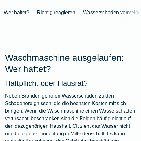
Niederlande
Kastration
Herbst
Wurzelbehandlung
für's
bei
Pferdesprache
Versicherungsschutz
Artikelübersicht
Gesunde
Artikelübersicht
beim
Krankenhaus
Katzen
Versicherungen
bei
Wer haftet?
Richtig reagieren
Wasserschaden vermeid
Ernährung
Zur
Hund
Jagd
KFZ-
Versicherungen
für
Modernisierung
Kieferorthopädie
Insektenschutz
Artikelübersicht
Versicherung
für
Familien
für's
Zur
Zur
Workout
im
Fieber
Hausboot
Kinder
Pferd
Artikelübersicht
Artikelübersicht
Zur
im
Zur
Ausland
beim
mieten
Versicherungen
Artikelübersicht
Homeoffice
Artikelübersicht
Hund
für
Zur
Unfall
Waschmaschine ausgelaufen:
Senioren
Zur
Zur
Artikelübersicht
mit
Zur
Wer haftet?
Tierarzt-
Artikelübersicht
Artikelübersicht
Pferd
Artikelübersicht
Notdienst
im
Zur
Haftpflicht oder Hausrat?
Gelände
Artikelübersicht
Zur
Neben Bränden gehören Wasserschäden zu den
Artikelübersicht
Zur
Schadenereignissen, die die höchsten Kosten mit sich
Artikelübersicht
bringen. Wenn die Waschmaschine einen Wasserschaden
verursacht, beschränken sich die Folgen häufig nicht auf
den dazugehörigen Haushalt. Oft zieht das Wasser nicht
nur die eigene Einrichtung in Mitleidenschaft. Es kann
auch die Bausubstanz des Gebäudes beschädigen.