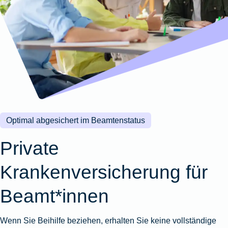
Wohnungsschutzbrief
Kunstversicherung
Montageversicherung
Zur
Zur
Zur
Gruppenunfall für
Gewässerschadenhaftpflicht
Reisehaftpflichtversicherung
Zur
Produktübersicht
Produktübersicht
Produktübersicht
Betriebe
Ausstellungsversicherung
Zur
Produktübersicht
Zur
Produktübersicht
Reiserücktrittsversicherung
Zur
Produktübersicht
Gruppenunfall für
Valorenversicherung
Produktübersicht
Vereine
Zur
Oldtimersammlungsversicherung
Produktübersicht
Zur
Produktübersicht
Optimal abgesichert im Beamtenstatus
Zur
Produktübersicht
Private
Krankenversicherung für
Beamt*innen
Wenn Sie Beihilfe beziehen, erhalten Sie keine vollständige