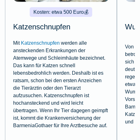
Kosten: etwa 500 Euro
💰
Katzenschnupfen
Wur
Mit
Katzenschnupfen
werden alle
Von Wü
ansteckenden Erkrankungen der
betrof
Atemwege und Schleimhäute bezeichnet.
sich a
Das kann für Katzen schnell
deutli
lebensbedrohlich werden. Deshalb ist es
regelm
ratsam, schon bei den ersten Anzeichen
etwa z
die Tierärztin oder den Tierarzt
Wurmku
aufzusuchen. Katzenschnupfen ist
Vorsor
hochansteckend und wird leicht
Barme
übertragen. Wenn Ihr Tier dagegen geimpft
Katzen
ist, kommt die Krankenversicherung der
und Pr
BarmeniaGothaer für Ihre Arztbesuche auf.