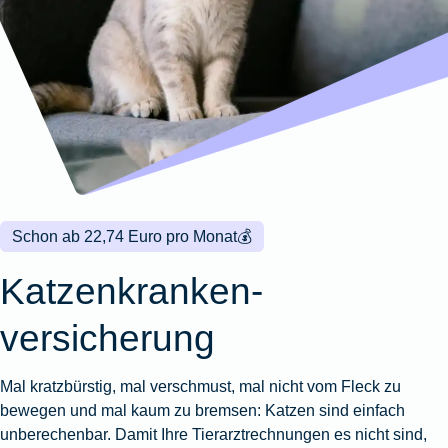
Wohnungsschutzbrief
Kunstversicherung
Montageversicherung
Zur
Zur
Zur
Gruppenunfall für
Gewässerschadenhaftpflicht
Reisehaftpflichtversicherung
Zur
Produktübersicht
Produktübersicht
Produktübersicht
Betriebe
Ausstellungsversicherung
Zur
Produktübersicht
Zur
Produktübersicht
Reiserücktrittsversicherung
Zur
Produktübersicht
Gruppenunfall für
Valorenversicherung
Produktübersicht
Vereine
Zur
Oldtimersammlungsversicherung
Produktübersicht
Zur
Produktübersicht
Schon ab 22,74 Euro pro Monat
💰
Zur
Produktübersicht
Katzenkranken­
versicherung
Mal kratzbürstig, mal verschmust, mal nicht vom Fleck zu
bewegen und mal kaum zu bremsen: Katzen sind einfach
unberechenbar. Damit Ihre Tierarztrechnungen es nicht sind,