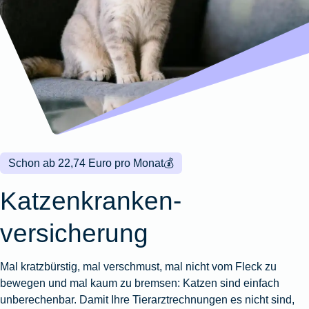
Wohnungsschutzbrief
Kunstversicherung
Montageversicherung
Zur
Zur
Zur
Gruppenunfall für
Gewässerschadenhaftpflicht
Reisehaftpflichtversicherung
Zur
Produktübersicht
Produktübersicht
Produktübersicht
Betriebe
Ausstellungsversicherung
Zur
Produktübersicht
Zur
Produktübersicht
Reiserücktrittsversicherung
Zur
Produktübersicht
Gruppenunfall für
Valorenversicherung
Produktübersicht
Vereine
Zur
Oldtimersammlungsversicherung
Produktübersicht
Zur
Produktübersicht
Schon ab 22,74 Euro pro Monat
💰
Zur
Produktübersicht
Katzenkranken­
versicherung
Mal kratzbürstig, mal verschmust, mal nicht vom Fleck zu
bewegen und mal kaum zu bremsen: Katzen sind einfach
unberechenbar. Damit Ihre Tierarztrechnungen es nicht sind,