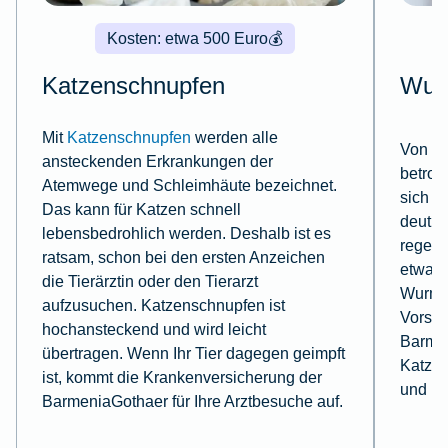
Kosten: etwa 500 Euro
💰
Katzenschnupfen
Wur
Mit
Katzenschnupfen
werden alle
Von Wü
ansteckenden Erkrankungen der
betrof
Atemwege und Schleimhäute bezeichnet.
sich a
Das kann für Katzen schnell
deutli
lebensbedrohlich werden. Deshalb ist es
regelm
ratsam, schon bei den ersten Anzeichen
etwa z
die Tierärztin oder den Tierarzt
Wurmku
aufzusuchen. Katzenschnupfen ist
Vorsor
hochansteckend und wird leicht
Barme
übertragen. Wenn Ihr Tier dagegen geimpft
Katzen
ist, kommt die Krankenversicherung der
und Pr
BarmeniaGothaer für Ihre Arztbesuche auf.