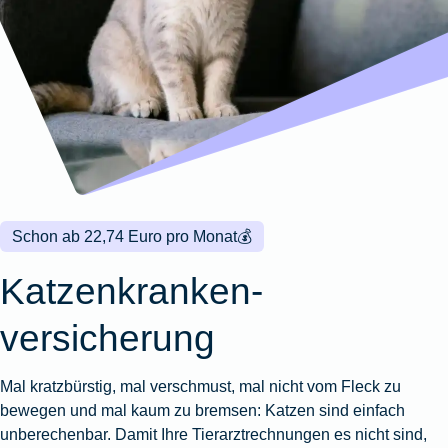
Wohnungsschutzbrief
Kunstversicherung
Montageversicherung
Zur
Zur
Zur
Gruppenunfall für
Gewässerschadenhaftpflicht
Reisehaftpflichtversicherung
Zur
Produktübersicht
Produktübersicht
Produktübersicht
Betriebe
Ausstellungsversicherung
Zur
Produktübersicht
Zur
Produktübersicht
Reiserücktrittsversicherung
Zur
Produktübersicht
Gruppenunfall für
Valorenversicherung
Produktübersicht
Vereine
Zur
Oldtimersammlungsversicherung
Produktübersicht
Zur
Produktübersicht
Schon ab 22,74 Euro pro Monat
💰
Zur
Produktübersicht
Katzenkranken­
versicherung
Mal kratzbürstig, mal verschmust, mal nicht vom Fleck zu
bewegen und mal kaum zu bremsen: Katzen sind einfach
unberechenbar. Damit Ihre Tierarztrechnungen es nicht sind,