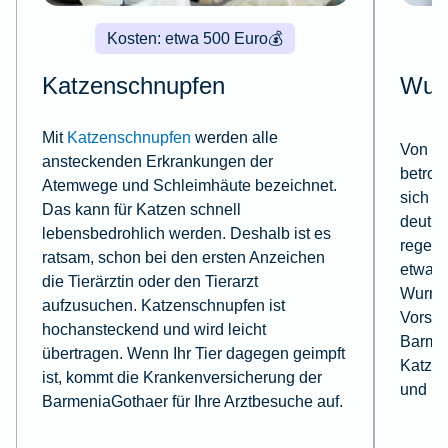
Kosten: etwa 500 Euro
💰
Katzenschnupfen
Wur
Mit
Katzenschnupfen
werden alle
Von Wü
ansteckenden Erkrankungen der
betrof
Atemwege und Schleimhäute bezeichnet.
sich a
Das kann für Katzen schnell
deutli
lebensbedrohlich werden. Deshalb ist es
regelm
ratsam, schon bei den ersten Anzeichen
etwa z
die Tierärztin oder den Tierarzt
Wurmku
aufzusuchen. Katzenschnupfen ist
Vorsor
hochansteckend und wird leicht
Barme
übertragen. Wenn Ihr Tier dagegen geimpft
Katzen
ist, kommt die Krankenversicherung der
und Pr
BarmeniaGothaer für Ihre Arztbesuche auf.