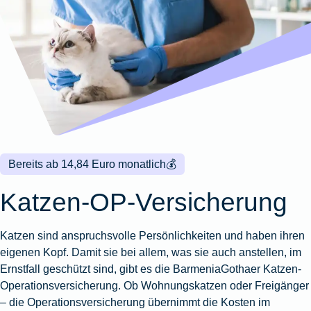
Wohnungsschutzbrief
Kunstversicherung
Montageversicherung
Zur
Zur
Zur
Gruppenunfall für
Gewässerschadenhaftpflicht
Reisehaftpflichtversicherung
Zur
Produktübersicht
Produktübersicht
Produktübersicht
Betriebe
Ausstellungsversicherung
Zur
Produktübersicht
Zur
Produktübersicht
Reiserücktrittsversicherung
Zur
Produktübersicht
Gruppenunfall für
Valorenversicherung
Produktübersicht
Vereine
Zur
Oldtimersammlungsversicherung
Produktübersicht
Zur
Produktübersicht
Bereits ab 14,84 Euro monatlich
💰
Zur
Produktübersicht
Katzen-OP-Versicherung
Katzen sind anspruchsvolle Persönlichkeiten und haben ihren
eigenen Kopf. Damit sie bei allem, was sie auch anstellen, im
Ernstfall geschützt sind, gibt es die BarmeniaGothaer Katzen-
Operationsversicherung. Ob Wohnungskatzen oder Freigänger
– die Operationsversicherung übernimmt die Kosten im