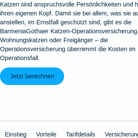
Katzen sind anspruchsvolle Persönlichkeiten und 
Oldtimerversicherung
Augenzusatzversicherung
Zur Serviceübersicht
Rundum-
Jagd- un
Sterbeg
ihren eigenen Kopf. Damit sie bei allem, was sie a
Vermögensschadenversicherung
Sportwaf
Inhalt
Zur P
anstellen, im Ernstfall geschützt sind, gibt es die
Fahrradversicherung
Pflegemonatsgeld
Haus- un
Altersv
BarmeniaGothaer Katzen-Operationsversicherung
Cyber-Versicherung
Wohnungs
Jäger-Sch
Warent
Wohnungskatzen oder Freigänger – die
Zur Produktübersicht
Zur Produktübersicht
Zur Pr
Operationsversicherung übernimmt die Kosten im
Zur Produktübersicht
Zur Pro
Zur Pro
Zur 
Operationsfall.
Jetzt berechnen
Spezialversicherungen
Filmversicherung
Kunstversicherung
Einstieg
Vorteile
Tarifdetails
Versicheru