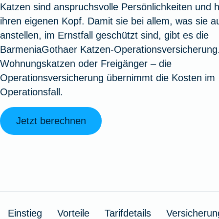
Katzen sind anspruchsvolle Persönlichkeiten und 
Oldtimerversicherung
Augenzusatzversicherung
Zur Serviceübersicht
Rundum-
Jagd- un
Sterbeg
ihren eigenen Kopf. Damit sie bei allem, was sie a
Vermögensschadenversicherung
Sportwaf
Inhalt
Zur P
anstellen, im Ernstfall geschützt sind, gibt es die
Fahrradversicherung
Pflegemonatsgeld
Haus- un
Altersv
BarmeniaGothaer Katzen-Operationsversicherung
Cyber-Versicherung
Wohnungs
Jäger-Sch
Warent
Wohnungskatzen oder Freigänger – die
Zur Produktübersicht
Zur Produktübersicht
Zur Pr
Operationsversicherung übernimmt die Kosten im
Zur Produktübersicht
Zur Pro
Zur Pro
Zur 
Operationsfall.
Jetzt berechnen
Spezialversicherungen
Filmversicherung
Kunstversicherung
Einstieg
Vorteile
Tarifdetails
Versicheru