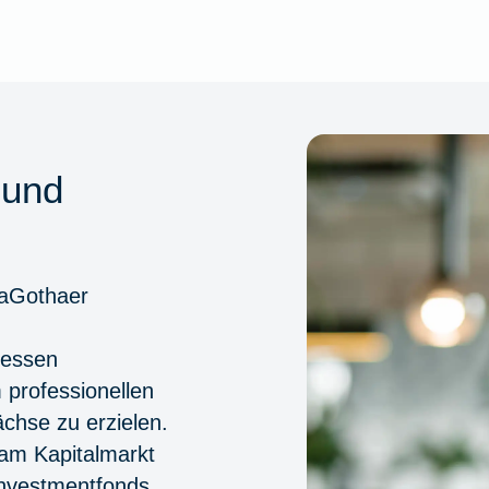
 und
iaGothaer
essen
 professionellen
hse zu erzielen.
 am Kapitalmarkt
nvestmentfonds.