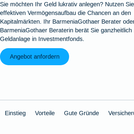
Sie möchten Ihr Geld lukrativ anlegen? Nutzen Sie
Oldtimerversicherung
Augenzusatzversicherung
Zur Serviceübersicht
Rundum-
Jagd- un
Sterbeg
effektiven Vermögensaufbau die Chancen an den
Vermögensschadenversicherung
Sportwaf
Inhalt
Zur P
Kapitalmärkten. Ihr BarmeniaGothaer Berater oder
Fahrradversicherung
Pflegemonatsgeld
Haus- un
Altersv
BarmeniaGothaer Beraterin berät Sie ganzheitlich 
Cyber-Versicherung
Wohnungs
Jäger-Sch
Warent
Geldanlage in Investmentfonds.
Zur Produktübersicht
Zur Produktübersicht
Zur Pr
Zur Produktübersicht
Zur Pro
Zur Pro
Zur 
Angebot anfordern
Spezialversicherungen
Filmversicherung
Einstieg
Vorteile
Gute Gründe
Versiche
Kunstversicherung