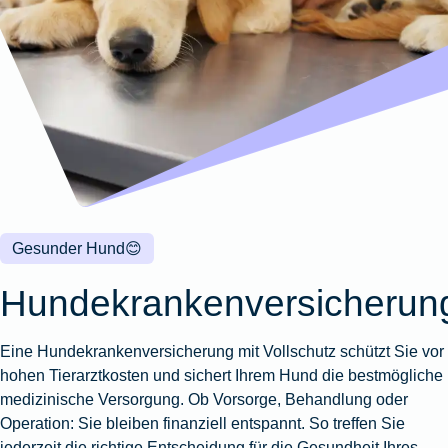
Wohnungsschutzbrief
Kunstversicherung
Montageversicherung
Zur
Zur
Zur
Gruppenunfall für
Gewässerschadenhaftpflicht
Reisehaftpflichtversicherung
Zur
Produktübersicht
Produktübersicht
Produktübersicht
Betriebe
Ausstellungsversicherung
Zur
Produktübersicht
Zur
Produktübersicht
Reiserücktrittsversicherung
Zur
Produktübersicht
Gruppenunfall für
Valorenversicherung
Produktübersicht
Vereine
Zur
Oldtimersammlungsversicherung
Produktübersicht
Zur
Produktübersicht
Zur
Gesunder Hund
😊
Produktübersicht
Hundekrankenversicherun
Eine Hundekrankenversicherung mit Vollschutz schützt Sie vor
hohen Tierarztkosten und sichert Ihrem Hund die bestmögliche
medizinische Versorgung. Ob Vorsorge, Behandlung oder
Operation: Sie bleiben finanziell entspannt. So treffen Sie
jederzeit die richtige Entscheidung für die Gesundheit Ihres