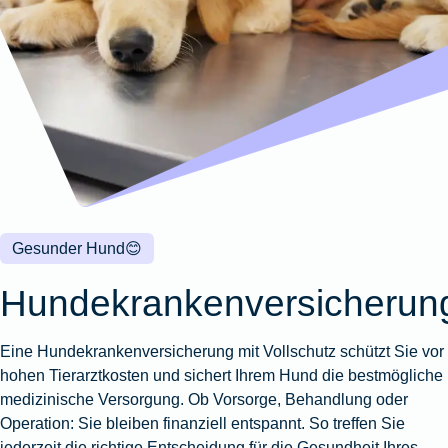
Wohnungsschutzbrief
Kunstversicherung
Montageversicherung
Zur
Zur
Zur
Gruppenunfall für
Gewässerschadenhaftpflicht
Reisehaftpflichtversicherung
Zur
Produktübersicht
Produktübersicht
Produktübersicht
Betriebe
Ausstellungsversicherung
Zur
Produktübersicht
Zur
Produktübersicht
Reiserücktrittsversicherung
Zur
Produktübersicht
Gruppenunfall für
Valorenversicherung
Produktübersicht
Vereine
Zur
Oldtimersammlungsversicherung
Produktübersicht
Zur
Produktübersicht
Zur
Gesunder Hund
😊
Produktübersicht
Hundekrankenversicherun
Eine Hundekrankenversicherung mit Vollschutz schützt Sie vor
hohen Tierarztkosten und sichert Ihrem Hund die bestmögliche
medizinische Versorgung. Ob Vorsorge, Behandlung oder
Operation: Sie bleiben finanziell entspannt. So treffen Sie
jederzeit die richtige Entscheidung für die Gesundheit Ihres