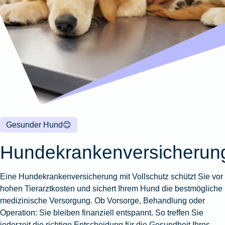
Wohnungsschutzbrief
Kunstversicherung
Montageversicherung
Zur
Zur
Zur
Gruppenunfall für
Gewässerschadenhaftpflicht
Reisehaftpflichtversicherung
Zur
Produktübersicht
Produktübersicht
Produktübersicht
Betriebe
Ausstellungsversicherung
Zur
Produktübersicht
Zur
Produktübersicht
Reiserücktrittsversicherung
Zur
Produktübersicht
Gruppenunfall für
Valorenversicherung
Produktübersicht
Vereine
Zur
Oldtimersammlungsversicherung
Produktübersicht
Zur
Produktübersicht
Zur
Gesunder Hund
😊
Produktübersicht
Hundekrankenversicherun
Eine Hundekrankenversicherung mit Vollschutz schützt Sie vor
hohen Tierarztkosten und sichert Ihrem Hund die bestmögliche
medizinische Versorgung. Ob Vorsorge, Behandlung oder
Operation: Sie bleiben finanziell entspannt. So treffen Sie
jederzeit die richtige Entscheidung für die Gesundheit Ihres