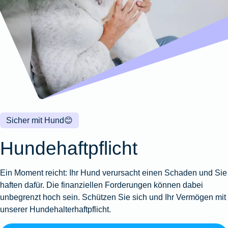
Wohnungsschutzbrief
Kunstversicherung
Montageversicherung
Zur
Zur
Zur
Gruppenunfall für
Gewässerschadenhaftpflicht
Reisehaftpflichtversicherung
Zur
Produktübersicht
Produktübersicht
Produktübersicht
Betriebe
Ausstellungsversicherung
Zur
Produktübersicht
Zur
Produktübersicht
Reiserücktrittsversicherung
Zur
Produktübersicht
Gruppenunfall für
Valorenversicherung
Produktübersicht
Vereine
Zur
Oldtimersammlungsversicherung
Produktübersicht
Zur
Produktübersicht
Sicher mit Hund
😊
Zur
Produktübersicht
Hundehaftpflicht
Ein Moment reicht: Ihr Hund verursacht einen Schaden und Sie
haften dafür. Die finanziellen Forderungen können dabei
unbegrenzt hoch sein. Schützen Sie sich und Ihr Vermögen mit
unserer Hundehalterhaftpflicht.