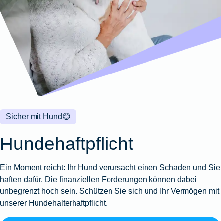
Wohnungsschutzbrief
Kunstversicherung
Montageversicherung
Zur
Zur
Zur
Gruppenunfall für
Gewässerschadenhaftpflicht
Reisehaftpflichtversicherung
Zur
Produktübersicht
Produktübersicht
Produktübersicht
Betriebe
Ausstellungsversicherung
Zur
Produktübersicht
Zur
Produktübersicht
Reiserücktrittsversicherung
Zur
Produktübersicht
Gruppenunfall für
Valorenversicherung
Produktübersicht
Vereine
Zur
Oldtimersammlungsversicherung
Produktübersicht
Zur
Produktübersicht
Sicher mit Hund
😊
Zur
Produktübersicht
Hundehaftpflicht
Ein Moment reicht: Ihr Hund verursacht einen Schaden und Sie
haften dafür. Die finanziellen Forderungen können dabei
unbegrenzt hoch sein. Schützen Sie sich und Ihr Vermögen mit
unserer Hundehalterhaftpflicht.