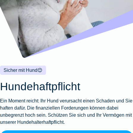
Wohnungsschutzbrief
Kunstversicherung
Montageversicherung
Zur
Zur
Zur
Gruppenunfall für
Gewässerschadenhaftpflicht
Reisehaftpflichtversicherung
Zur
Produktübersicht
Produktübersicht
Produktübersicht
Betriebe
Ausstellungsversicherung
Zur
Produktübersicht
Zur
Produktübersicht
Reiserücktrittsversicherung
Zur
Produktübersicht
Gruppenunfall für
Valorenversicherung
Produktübersicht
Vereine
Zur
Oldtimersammlungsversicherung
Produktübersicht
Zur
Produktübersicht
Sicher mit Hund
😊
Zur
Produktübersicht
Hundehaftpflicht
Ein Moment reicht: Ihr Hund verursacht einen Schaden und Sie
haften dafür. Die finanziellen Forderungen können dabei
unbegrenzt hoch sein. Schützen Sie sich und Ihr Vermögen mit
unserer Hundehalterhaftpflicht.