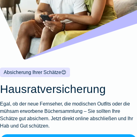
Wohnungsschutzbrief
Kunstversicherung
Montageversicherung
Zur
Zur
Zur
Gruppenunfall für
Gewässerschadenhaftpflicht
Reisehaftpflichtversicherung
Zur
Produktübersicht
Produktübersicht
Produktübersicht
Betriebe
Ausstellungsversicherung
Zur
Produktübersicht
Zur
Produktübersicht
Reiserücktrittsversicherung
Zur
Produktübersicht
Gruppenunfall für
Valorenversicherung
Produktübersicht
Vereine
Zur
Oldtimersammlungsversicherung
Produktübersicht
Zur
Produktübersicht
Absicherung Ihrer Schätze
😊
Zur
Produktübersicht
Hausratversicherung
Egal, ob der neue Fernseher, die modischen Outfits oder die
mühsam erworbene Büchersammlung – Sie sollten Ihre
Schätze gut absichern. Jetzt direkt online abschließen und Ihr
Hab und Gut schützen.