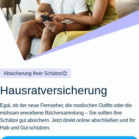
Wohnungsschutzbrief
Kunstversicherung
Montageversicherung
Zur
Zur
Zur
Gruppenunfall für
Gewässerschadenhaftpflicht
Reisehaftpflichtversicherung
Zur
Produktübersicht
Produktübersicht
Produktübersicht
Betriebe
Ausstellungsversicherung
Zur
Produktübersicht
Zur
Produktübersicht
Reiserücktrittsversicherung
Zur
Produktübersicht
Gruppenunfall für
Valorenversicherung
Produktübersicht
Vereine
Zur
Oldtimersammlungsversicherung
Produktübersicht
Zur
Produktübersicht
Absicherung Ihrer Schätze
😊
Zur
Produktübersicht
Hausratversicherung
Egal, ob der neue Fernseher, die modischen Outfits oder die
mühsam erworbene Büchersammlung – Sie sollten Ihre
Schätze gut absichern. Jetzt direkt online abschließen und Ihr
Hab und Gut schützen.