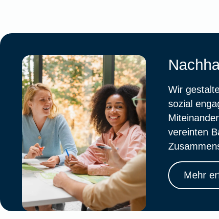
Ausstellungsversicherung
Valorenversicherung
Nachhal
Oldtimersammlungsversicherung
Wir gestalte
Zur Produktübersicht
sozial enga
Miteinande
vereinten 
Zusammens
Mehr er