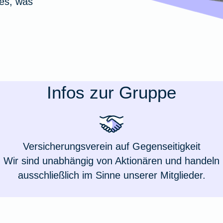
les, was
Schutz
d
eldversicherung
Rechtsschutzversic
Parkkonto
Zur Produktübersic
Maschinenversich
fenversicherung
sversicherung
roduktübersicht
d
orsorge-Reform
Gewässerschadenhaft
Montageversicher
Zur Produktübersi
schutzbrief
utzbrief
ransportversicherung
oduktübersicht
Zur Produktübersic
Zur Produktübers
duktübersicht
duktübersicht
Produktübersicht
Infos zur Gruppe
Versicherungsverein auf Gegenseitigkeit
Wir sind unabhängig von Aktionären und handeln
ausschließlich im Sinne unserer Mitglieder.