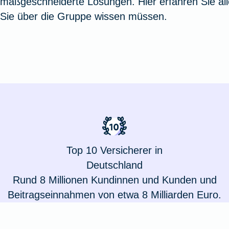
maßgeschneiderte Lösungen. Hier erfahren Sie al
Oldtimerversicherung
Augenzusatzversicherung
Zur Serviceübersicht
Rundum-
Jagd- un
Sterbeg
Sie über die Gruppe wissen müssen.
Vermögensschadenversicherung
Sportwaf
Inhalt
Zur P
Fahrradversicherung
Pflegemonatsgeld
Haus- un
Altersv
Cyber-Versicherung
Wohnungs
Jäger-Sch
Warent
Zur Produktübersicht
Zur Produktübersicht
Zur Pr
Zur Produktübersicht
Zur Pro
Zur Pro
Zur 
Spezialversicherungen
Top 10 Versicherer in
Deutschland
Rund 8 Millionen Kundinnen und Kunden und
Filmversicherung
Beitragseinnahmen von etwa 8 Milliarden Euro.
Kunstversicherung