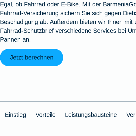
Egal, ob Fahrrad oder E-Bike. Mit der BarmeniaG
Oldtimerversicherung
Augenzusatzversicherung
Zur Serviceübersicht
Rundum-
Jagd- un
Sterbeg
Fahrrad-Versicherung sichern Sie sich gegen Dieb
Vermögensschadenversicherung
Sportwaf
Inhalt
Zur P
Beschädigung ab. Außerdem bieten wir Ihnen mit
Fahrradversicherung
Pflegemonatsgeld
Haus- un
Altersv
Fahrrad-Schutzbrief verschiedene Services bei Unf
Cyber-Versicherung
Wohnungs
Jäger-Sch
Warent
Pannen an.
Zur Produktübersicht
Zur Produktübersicht
Zur Pr
Zur Produktübersicht
Zur Pro
Zur Pro
Zur 
Jetzt berechnen
Spezialversicherungen
Filmversicherung
Einstieg
Vorteile
Leistungsbausteine
Ver
Kunstversicherung