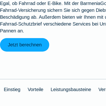
Egal, ob Fahrrad oder E-Bike. Mit der BarmeniaG
Oldtimerversicherung
Augenzusatzversicherung
Zur Serviceübersicht
Rundum-
Jagd- un
Sterbeg
Fahrrad-Versicherung sichern Sie sich gegen Dieb
Vermögensschadenversicherung
Sportwaf
Inhalt
Zur P
Beschädigung ab. Außerdem bieten wir Ihnen mit
Fahrradversicherung
Pflegemonatsgeld
Haus- un
Altersv
Fahrrad-Schutzbrief verschiedene Services bei Unf
Cyber-Versicherung
Wohnungs
Jäger-Sch
Warent
Pannen an.
Zur Produktübersicht
Zur Produktübersicht
Zur Pr
Zur Produktübersicht
Zur Pro
Zur Pro
Zur 
Jetzt berechnen
Spezialversicherungen
Filmversicherung
Einstieg
Vorteile
Leistungsbausteine
Ver
Kunstversicherung