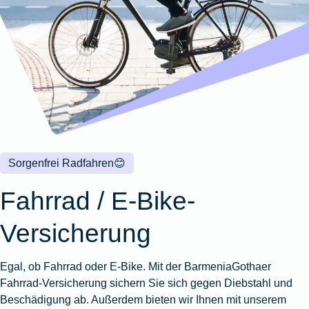
Wohnungsschutzbrief
Kunstversicherung
Montageversicherung
Zur
Zur
Zur
Gruppenunfall für
Gewässerschadenhaftpflicht
Reisehaftpflichtversicherung
Zur
Produktübersicht
Produktübersicht
Produktübersicht
Betriebe
Ausstellungsversicherung
Zur
Produktübersicht
Zur
Produktübersicht
Reiserücktrittsversicherung
Zur
Produktübersicht
Gruppenunfall für
Valorenversicherung
Produktübersicht
Vereine
Zur
Oldtimersammlungsversicherung
Produktübersicht
Zur
Produktübersicht
Sorgenfrei Radfahren
😊
Zur
Produktübersicht
Fahrrad / E-Bike-
Versicherung
Egal, ob Fahrrad oder E-Bike. Mit der BarmeniaGothaer
Fahrrad-Versicherung sichern Sie sich gegen Diebstahl und
Beschädigung ab. Außerdem bieten wir Ihnen mit unserem