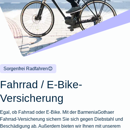
Wohnungsschutzbrief
Kunstversicherung
Montageversicherung
Zur
Zur
Zur
Gruppenunfall für
Gewässerschadenhaftpflicht
Reisehaftpflichtversicherung
Zur
Produktübersicht
Produktübersicht
Produktübersicht
Betriebe
Ausstellungsversicherung
Zur
Produktübersicht
Zur
Produktübersicht
Reiserücktrittsversicherung
Zur
Produktübersicht
Gruppenunfall für
Valorenversicherung
Produktübersicht
Vereine
Zur
Oldtimersammlungsversicherung
Produktübersicht
Zur
Produktübersicht
Sorgenfrei Radfahren
😊
Zur
Produktübersicht
Fahrrad / E-Bike-
Versicherung
Egal, ob Fahrrad oder E-Bike. Mit der BarmeniaGothaer
Fahrrad-Versicherung sichern Sie sich gegen Diebstahl und
Beschädigung ab. Außerdem bieten wir Ihnen mit unserem