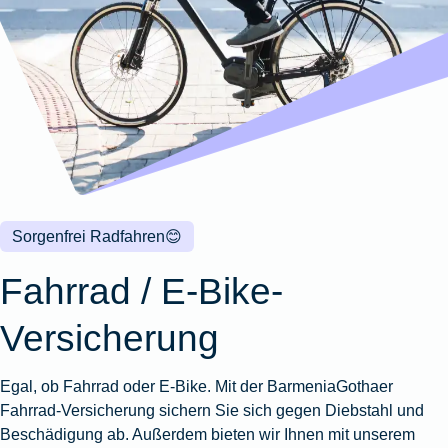
Wohnungsschutzbrief
Kunstversicherung
Montageversicherung
Zur
Zur
Zur
Gruppenunfall für
Gewässerschadenhaftpflicht
Reisehaftpflichtversicherung
Zur
Produktübersicht
Produktübersicht
Produktübersicht
Betriebe
Ausstellungsversicherung
Zur
Produktübersicht
Zur
Produktübersicht
Reiserücktrittsversicherung
Zur
Produktübersicht
Gruppenunfall für
Valorenversicherung
Produktübersicht
Vereine
Zur
Oldtimersammlungsversicherung
Produktübersicht
Zur
Produktübersicht
Sorgenfrei Radfahren
😊
Zur
Produktübersicht
Fahrrad / E-Bike-
Versicherung
Egal, ob Fahrrad oder E-Bike. Mit der BarmeniaGothaer
Fahrrad-Versicherung sichern Sie sich gegen Diebstahl und
Beschädigung ab. Außerdem bieten wir Ihnen mit unserem