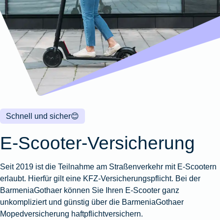
Wohnungsschutzbrief
Kunstversicherung
Montageversicherung
Zur
Zur
Zur
Gruppenunfall für
Gewässerschadenhaftpflicht
Reisehaftpflichtversicherung
Zur
Produktübersicht
Produktübersicht
Produktübersicht
Betriebe
Ausstellungsversicherung
Zur
Produktübersicht
Zur
Produktübersicht
Reiserücktrittsversicherung
Zur
Produktübersicht
Gruppenunfall für
Valorenversicherung
Produktübersicht
Vereine
Zur
Oldtimersammlungsversicherung
Produktübersicht
Zur
Produktübersicht
Schnell und sicher
😊
Zur
Produktübersicht
E-Scooter-Versicherung
Seit 2019 ist die Teilnahme am Straßenverkehr mit E-Scootern
erlaubt. Hierfür gilt eine KFZ-Versicherungspflicht. Bei der
BarmeniaGothaer können Sie Ihren E-Scooter ganz
unkompliziert und günstig über die BarmeniaGothaer
Mopedversicherung haftpflichtversichern.