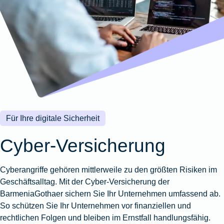
Wohnungsschutzbrief
Kunstversicherung
Montageversicherung
Zur
Zur
Zur
Gruppenunfall für
Gewässerschadenhaftpflicht
Reisehaftpflichtversicherung
Zur
Produktübersicht
Produktübersicht
Produktübersicht
Betriebe
Ausstellungsversicherung
Zur
Produktübersicht
Zur
Produktübersicht
Reiserücktrittsversicherung
Zur
Produktübersicht
Gruppenunfall für
Valorenversicherung
Produktübersicht
Vereine
Zur
Oldtimersammlungsversicherung
Produktübersicht
Zur
Produktübersicht
Für Ihre digitale Sicherheit
Zur
Produktübersicht
Cyber-Versicherung
Cyberangriffe gehören mittlerweile zu den größten Risiken im
Geschäftsalltag. Mit der Cyber-Versicherung der
BarmeniaGothaer sichern Sie Ihr Unternehmen umfassend ab.
So schützen Sie Ihr Unternehmen vor finanziellen und
rechtlichen Folgen und bleiben im Ernstfall handlungsfähig.