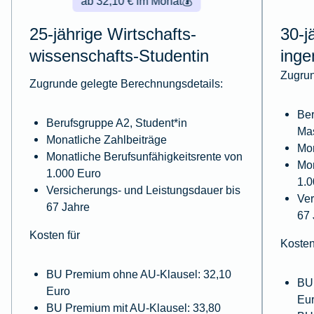
ab 32,10 € im Monat
💰
25-jährige Wirtschafts­
30-j
wissenschafts-Studentin
inge
Zugrun
Zugrunde gelegte Berechnungsdetails:
Ber
Berufsgruppe A2, Student*in
Ma
Monatliche Zahlbeiträge
Mon
Monatliche Berufsunfähigkeitsrente von
Mon
1.000 Euro
1.0
Versicherungs- und Leistungsdauer bis
Ver
67 Jahre
67 
Kosten für
Kosten
BU Premium ohne AU-Klausel: 32,10
BU
Euro
Eu
BU Premium mit AU-Klausel: 33,80