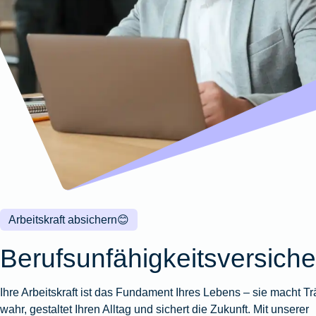
Wohnungsschutzbrief
Kunstversicherung
Montageversicherung
Zur
Zur
Zur
Gruppenunfall für
Gewässerschadenhaftpflicht
Reisehaftpflichtversicherung
Zur
Produktübersicht
Produktübersicht
Produktübersicht
Betriebe
Ausstellungsversicherung
Zur
Produktübersicht
Zur
Produktübersicht
Reiserücktrittsversicherung
Zur
Produktübersicht
Gruppenunfall für
Valorenversicherung
Produktübersicht
Vereine
Zur
Oldtimersammlungsversicherung
Produktübersicht
Zur
Produktübersicht
Zur
Produktübersicht
Arbeitskraft absichern
😊
Berufsunfähigkeitsversich
Ihre Arbeitskraft ist das Fundament Ihres Lebens – sie macht T
wahr, gestaltet Ihren Alltag und sichert die Zukunft. Mit unserer