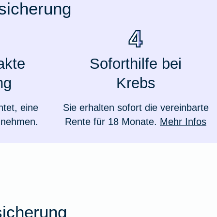
rsicherung
akte
Soforthilfe bei
ng
Krebs
htet, eine
Sie erhalten sofort die vereinbarte
zunehmen.
Rente für 18 Monate.
Mehr Infos
Weil du wichtig bist
sicherung